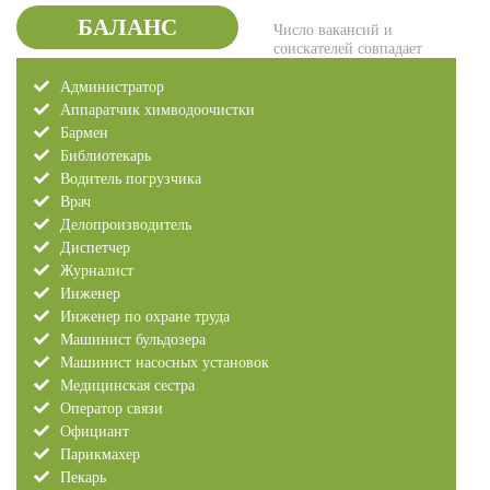
БАЛАНС
Число вакансий и
соискателей совпадает
Администратор
Аппаратчик химводоочистки
Бармен
Библиотекарь
Водитель погрузчика
Врач
Делопроизводитель
Диспетчер
Журналист
Инженер
Инженер по охране труда
Машинист бульдозера
Машинист насосных установок
Медицинская сестра
Оператор связи
Официант
Парикмахер
Пекарь