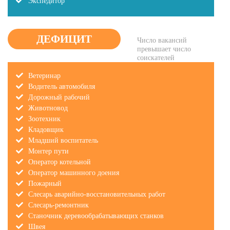
Экспедитор
ДЕФИЦИТ
Число вакансий
превышает число
соискателей
Ветеринар
Водитель автомобиля
Дорожный рабочий
Животновод
Зоотехник
Кладовщик
Младший воспитатель
Монтер пути
Оператор котельной
Оператор машинного доения
Пожарный
Слесарь аварийно-восстановительных работ
Слесарь-ремонтник
Станочник деревообрабатывающих станков
Швея