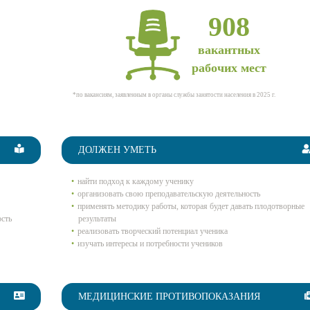
908
вакантных
рабочих мест
*по вакансиям, заявленным в органы службы занятости населения в 2025 г.
ДОЛЖЕН УМЕТЬ
найти подход к каждому ученику
организовать свою преподавательскую деятельность
применять методику работы, которая будет давать плодотворные
ость
результаты
реализовать творческий потенциал ученика
изучать интересы и потребности учеников
МЕДИЦИНСКИЕ ПРОТИВОПОКАЗАНИЯ