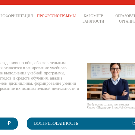
ПРОФОРИЕНТАЦИЯ
ПРОФЕССИОГРАММЫ
БАРОМЕТР
ОБРАЗОВА
ЗАНЯТОСТИ
ОРГАНИ
чреждениях по общеобразовательным
я относится планирование учебного
ние выполнения учебной программы,
етодов и средств обучения, анализ
ебной дисциплины, формирование умений
рование их познавательной деятельности и
Изображение создано при помощи
Яндекс «Шедеврум» https://shedevrum.a
ВОСТРЕБОВАННОСТЬ