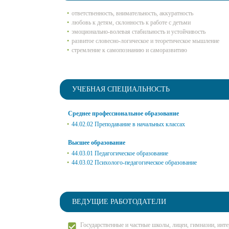
ответственность, внимательность, аккуратность
любовь к детям, склонность к работе с детьми
эмоционально-волевая стабильность и устойчивость
развитое словесно-логическое и теоретическое мышление
стремление к самопознанию и саморазвитию
УЧЕБНАЯ СПЕЦИАЛЬНОСТЬ
Среднее профессиональное образование
44.02.02 Преподавание в начальных классах
Высшее образование
44.03.01 Педагогическое образование
44.03.02 Психолого-педагогическое образование
ВЕДУЩИЕ РАБОТОДАТЕЛИ
Государственные и частные школы, лицеи, гимназии, инт