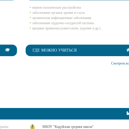
нервно-психические расстройства
заболевания органов зрения и слуха
хронические инфекционные заболевания
заболевания сердечно-сосудистой системы
вредные привычки (алкоголизм, курение и др.)
ГДЕ МОЖНО УЧИТЬСЯ
Смотреть вс
ернаты
МБОУ "Кадуйская средняя школа"