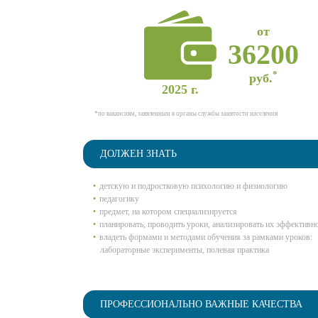
от
36200
*
руб.
2025 г.
*по вакансиям, заявленным в органы службы занятости населения
ДОЛЖЕН ЗНАТЬ
детскую и подростковую психологию и физиологию
педагогику
предмет, на котором специализируется
планировать, проводить уроки, анализировать их эффективн
владеть формами и методами обучения за рамками уроков:
лабораторные эксперименты, полевая практика
ПРОФЕССИОНАЛЬНО ВАЖНЫЕ КАЧЕСТВА