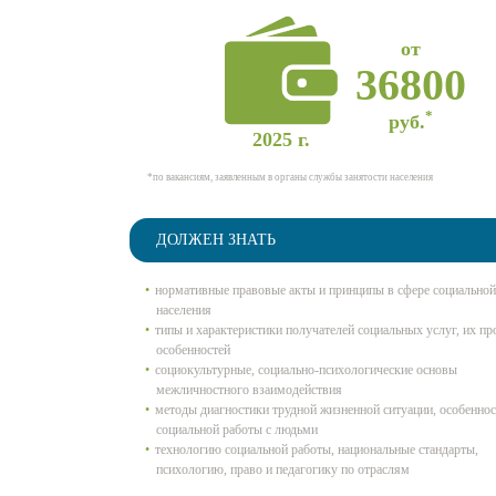
от
36800
*
руб.
2025 г.
*по вакансиям, заявленным в органы службы занятости населения
ДОЛЖЕН ЗНАТЬ
нормативные правовые акты и принципы в сфере социально
населения
типы и характеристики получателей социальных услуг, их пр
особенностей
социокультурные, социально-психологические основы
межличностного взаимодействия
методы диагностики трудной жизненной ситуации, особеннос
социальной работы с людьми
технологию социальной работы, национальные стандарты,
психологию, право и педагогику по отраслям