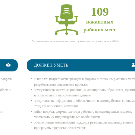
109
вакантных
рабочих мест
*по вакансиям, заявленным в органы службы занятости населения в 2025 г.
ДОЛЖЕН УМЕТЬ
й защиты
выявлять потребности граждан в формах и типах социальных услу
разрабатывать социальные проекты
облем и
осуществлять консультирование, анализировать обращения, храни
и обрабатывать персональные данные
представлять информацию, обеспечивать взаимодействие с лицами
трудной жизненной ситуации
ти
найти подход, формы, методы работы с нуждающимися лицами,
учитывать их индивидуальные особенности
обеспечивать комплексный подход в реализации индивидуальной
программы предоставления услуг