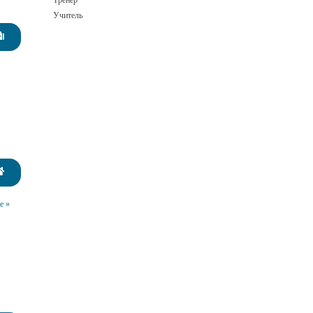
Тренер
Учитель
е »