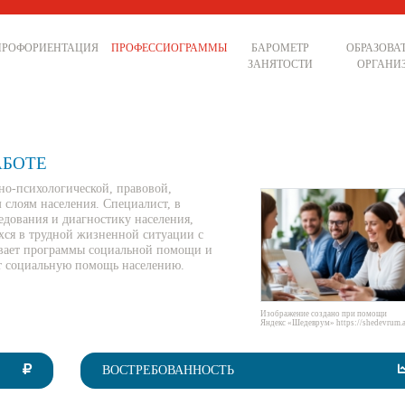
ПРОФОРИЕНТАЦИЯ
ПРОФЕССИОГРАММЫ
БАРОМЕТР
ОБРАЗОВА
ЗАНЯТОСТИ
ОРГАНИ
АБОТЕ
о-психологической, правовой,
слоям населения. Специалист, в
едования и диагностику населения,
ся в трудной жизненной ситуации с
ывает программы социальной помощи и
ет социальную помощь населению.
Изображение создано при помощи
Яндекс «Шедеврум» https://shedevrum.a
ВОСТРЕБОВАННОСТЬ