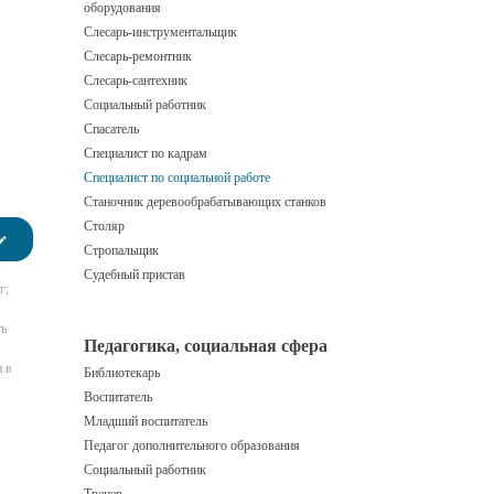
оборудования
Слесарь-инструментальщик
Слесарь-ремонтник
Слесарь-сантехник
Социальный работник
Спасатель
Специалист по кадрам
Специалист по социальной работе
Станочник деревообрабатывающих станков
Столяр
Стропальщик
Судебный пристав
г;
ть
Педагогика, социальная сфера
 в
Библиотекарь
Воспитатель
Младший воспитатель
Педагог дополнительного образования
Социальный работник