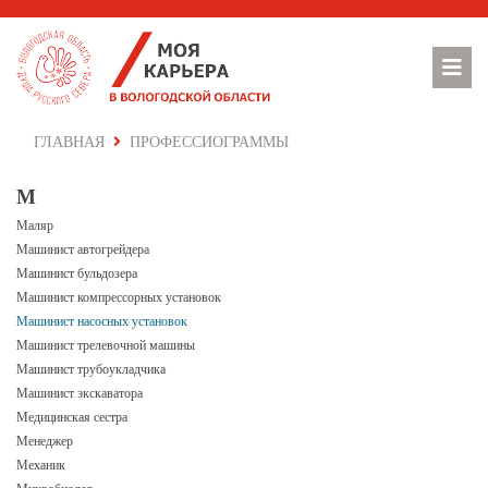
ГЛАВНАЯ
ПРОФЕССИОГРАММЫ
М
Маляр
Машинист автогрейдера
Машинист бульдозера
Машинист компрессорных установок
Машинист насосных установок
Машинист трелевочной машины
Машинист трубоукладчика
Машинист экскаватора
Медицинская сестра
Менеджер
Механик