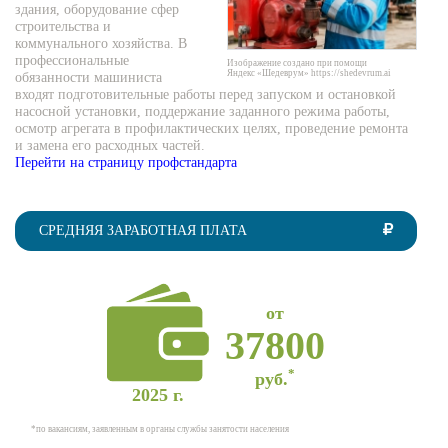
здания, оборудование сфер
строительства и
коммунального хозяйства. В
профессиональные
Изображение создано при помощи
Яндекс «Шедеврум» https://shedevrum.ai
обязанности машиниста
входят подготовительные работы перед запуском и остановкой
насосной установки, поддержание заданного режима работы,
осмотр агрегата в профилактических целях, проведение ремонта
и замена его расходных частей.
Перейти на страницу профстандарта
СРЕДНЯЯ ЗАРАБОТНАЯ ПЛАТА
от
37800
*
руб.
2025 г.
*по вакансиям, заявленным в органы службы занятости населения