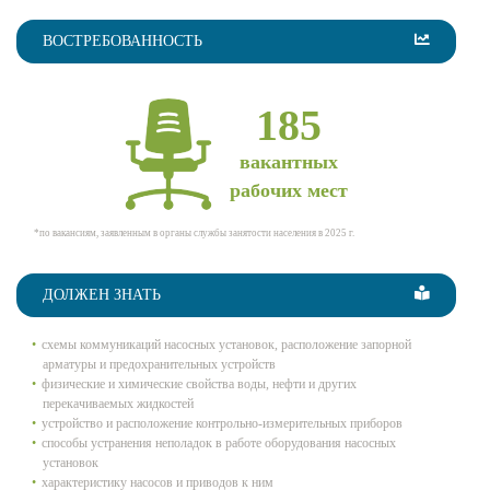
ВОСТРЕБОВАННОСТЬ
185
вакантных
рабочих мест
*по вакансиям, заявленным в органы службы занятости населения в 2025 г.
ДОЛЖЕН ЗНАТЬ
схемы коммуникаций насосных установок, расположение запорной
арматуры и предохранительных устройств
физические и химические свойства воды, нефти и других
перекачиваемых жидкостей
устройство и расположение контрольно-измерительных приборов
способы устранения неполадок в работе оборудования насосных
установок
характеристику насосов и приводов к ним