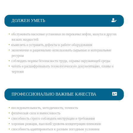
ДОЛЖЕН УМЕТЬ
обслуживать насосные установки по перекачке нефти, мазута и других
вязких жидкостей
выявлять и устранять дефекты в работе оборудования
экономично и рационально использовать сырьевые и материальные
ресурсы
соблюдать нормы безопасности труда, охраны окружающей среды
читать и расшифровывать технологическую документацию, планы и
чертежи
ПРОФЕССИОНАЛЬНО ВАЖНЫЕ КАЧЕСТВА
последовательность, методичность, точность
физическая сила и выносливость
способность строго соблюдать инструкции и требования
хорошая реакция, высокий уровень концентрации внимания
способность адаптироваться к разным погодным условиям