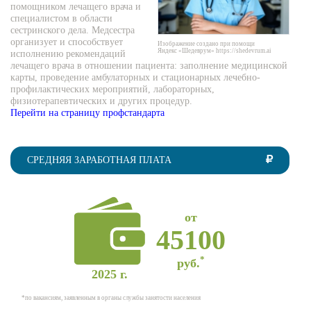
помощником лечащего врача и
специалистом в области
сестринского дела. Медсестра
организует и способствует
Изображение создано при помощи
Яндекс «Шедеврум» https://shedevrum.ai
исполнению рекомендаций
лечащего врача в отношении пациента: заполнение медицинской
карты, проведение амбулаторных и стационарных лечебно-
профилактических мероприятий, лабораторных,
физиотерапевтических и других процедур.
Перейти на страницу профстандарта
СРЕДНЯЯ ЗАРАБОТНАЯ ПЛАТА
от
45100
*
руб.
2025 г.
*по вакансиям, заявленным в органы службы занятости населения