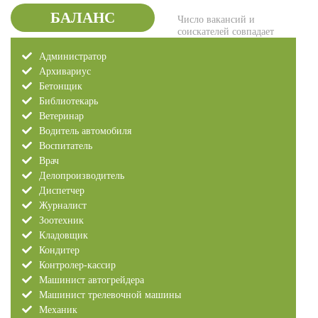
БАЛАНС
Число вакансий и
соискателей совпадает
Администратор
Архивариус
Бетонщик
Библиотекарь
Ветеринар
Водитель автомобиля
Воспитатель
Врач
Делопроизводитель
Диспетчер
Журналист
Зоотехник
Кладовщик
Кондитер
Контролер-кассир
Машинист автогрейдера
Машинист трелевочной машины
Механик