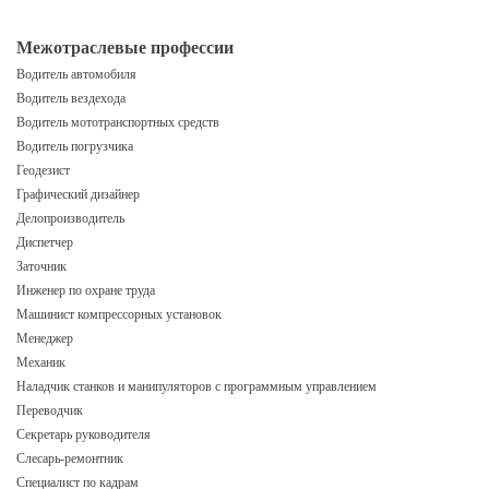
Межотраслевые профессии
Водитель автомобиля
Водитель вездехода
Водитель мототранспортных средств
Водитель погрузчика
Геодезист
Графический дизайнер
Делопроизводитель
Диспетчер
Заточник
Инженер по охране труда
Машинист компрессорных установок
Менеджер
Механик
Наладчик станков и манипуляторов с программным управлением
Переводчик
Секретарь руководителя
Слесарь-ремонтник
Специалист по кадрам