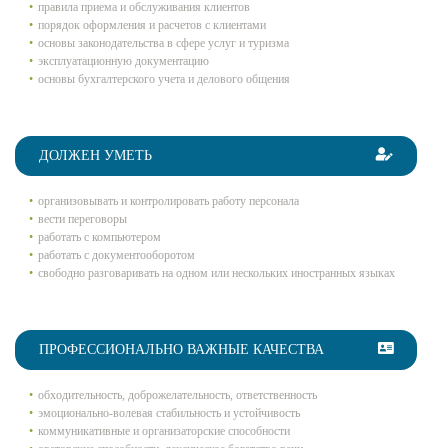
правила приема и обслуживания клиентов
порядок оформления и расчетов с клиентами
основы законодательства в сфере услуг и туризма
эксплуатационную документацию
основы бухгалтерского учета и делового общения
ДОЛЖЕН УМЕТЬ
организовывать и контролировать работу персонала
вести переговоры
работать с компьютером
работать с документооборотом
свободно разговаривать на одном или нескольких иностранных языках
ПРОФЕССИОНАЛЬНО ВАЖНЫЕ КАЧЕСТВА
обходительность, доброжелательность, ответственность
эмоционально-волевая стабильность и устойчивость
коммуникативные и организаторские способности