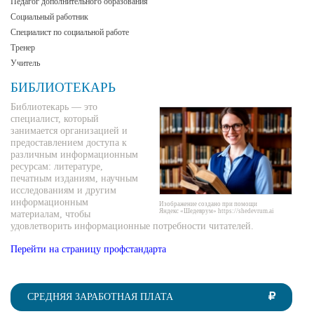
Педагог дополнительного образования
Социальный работник
Специалист по социальной работе
Тренер
Учитель
БИБЛИОТЕКАРЬ
Библиотекарь — это
специалист, который
занимается организацией и
предоставлением доступа к
различным информационным
ресурсам: литературе,
печатным изданиям, научным
исследованиям и другим
информационным
Изображение создано при помощи
Яндекс «Шедеврум» https://shedevrum.ai
материалам, чтобы
удовлетворить информационные потребности читателей.
Перейти на страницу профстандарта
СРЕДНЯЯ ЗАРАБОТНАЯ ПЛАТА