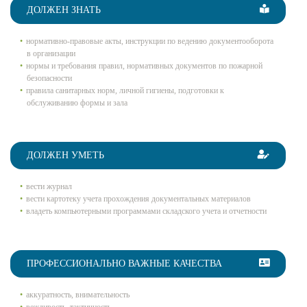
ДОЛЖЕН ЗНАТЬ
нормативно-правовые акты, инструкции по ведению документооборота
в организации
нормы и требования правил, нормативных документов по пожарной
безопасности
правила санитарных норм, личной гигиены, подготовки к
обслуживанию формы и зала
ДОЛЖЕН УМЕТЬ
вести журнал
вести картотеку учета прохождения документальных материалов
владеть компьютерными программами складского учета и отчетности
ПРОФЕССИОНАЛЬНО ВАЖНЫЕ КАЧЕСТВА
аккуратность, внимательность