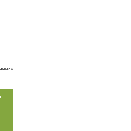
амме »
г