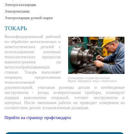
Электрогазосварщик
Электромеханик
Электросварщик ручной сварки
ТОКАРЬ
Квалифицированный рабочий
по обработке металлических и
неметаллических деталей с
использованием основных
технологических процессов
машиностроения на
металлообрабатывающих
станках. Токарь выполняет
операции, предписанные
Изображение создано при помощи
Яндекс «Шедеврум» https://shedevrum.ai
технологической
документацией, учитывая размеры детали и необходимые
инструменты - резцы, измерительные приборы, планирует
порядок выполнения операций, готовит инструменты и
материал. После окончания работы он проводит измерения на
соответствие детали установленным размерам.
Перейти на страницу профстандарта