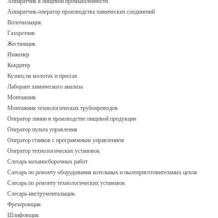
Аппаратчик в пищевой промышленности
Аппаратчик-оператор производства химических соединений
Волочильщик
Газорезчик
Жестянщик
Инженер
Кондитер
Кузнец на молотах и прессах
Лаборант химического анализа
Монтажник
Монтажник технологических трубопроводов
Оператор линии в производстве пищевой продукции
Оператор пульта управления
Оператор станков с программным управлением
Оператор технологических установок
Слесарь механосборочных работ
Слесарь по ремонту оборудования котельных и пылеприготовительных цехов
Слесарь по ремонту технологических установок
Слесарь-инструментальщик
Фрезеровщик
Шлифовщик