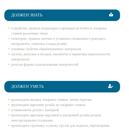
ДОЛЖЕН ЗНАТЬ
устройство, правила подналадки и проверки на точность токарных
станков различных типов
геометрию, правила заточки и установки специального режущего
инструмента, элементы и виды резьбы
основные свойства обрабатываемых материалов
систему допусков и посадок, квалитеты и параметры шероховатости
поверхности
допуски формы и расположения поверхностей
ДОЛЖЕН УМЕТЬ
производить наладку токарных станков, читать чертежи
производить нарезание резьбы на токарных станках
устанавливать детали с выверкой
производить нарезание наружной и внутренней резьбы резцом,
многорезцовыми головками
производить строповку и увязку грузов для подъема, перемещения,