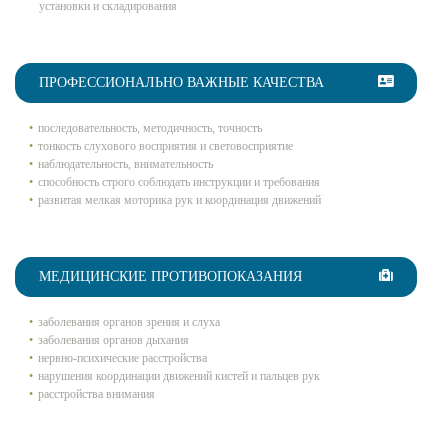
установки и складирования
ПРОФЕССИОНАЛЬНО ВАЖНЫЕ КАЧЕСТВА
последовательность, методичность, точность
тонкость слухового восприятия и световосприятие
наблюдательность, внимательность
способность строго соблюдать инструкции и требования
развитая мелкая моторика рук и координация движений
МЕДИЦИНСКИЕ ПРОТИВОПОКАЗАНИЯ
заболевания органов зрения и слуха
заболевания органов дыхания
нервно-психические расстройства
нарушения координации движений кистей и пальцев рук
расстройства внимания