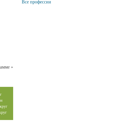
Все профессии
амме »
г
он
круг
круг