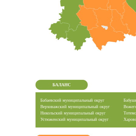
БАЛАНС
Бабаевский муниципальный округ
Бабуш
Верховажский муниципальный округ
Вожег
Никольский муниципальный округ
Тотем
Устюженский муниципальный округ
Харов