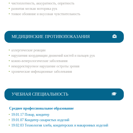
чистоплотность, аккуратность, опрятность
развитая мелкая моторика рук
тонкое обоняние и вкусовая чувствительность
МЕДИЦИНСКИЕ ПРОТИВОПОКАЗАНИЯ
аллергические реакции
нарушения координации движений кистей и пальцев рук
кожно-венерологические заболевания
некорректируемое нарушение остроты зрения
хронические инфекционные заболевания
УЧЕБНАЯ СПЕЦИАЛЬНОСТЬ
Среднее профессиональное образование
19.01.17 Повар, кондитер
19.01.07 Кондитер сахаристых изделий
19.02.03 Технология хлеба, кондитерских и макаронных изделий