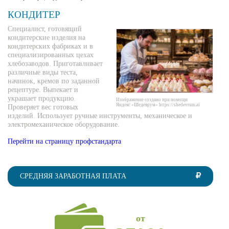
КОНДИТЕР
Специалист, готовящий
кондитерские изделия на
кондитерских фабриках и в
специализированных цехах
хлебозаводов. Приготавливает
различные виды теста,
начинок, кремов по заданной
рецептуре. Выпекает и
украшает продукцию.
Изображение создано при помощи
Яндекс «Шедеврум» https://shedevrum.ai
Проверяет вес готовых
изделий. Использует ручные инструменты, механическое и
электромеханическое оборудование.
Перейти на страницу профстандарта
СРЕДНЯЯ ЗАРАБОТНАЯ ПЛАТА
от