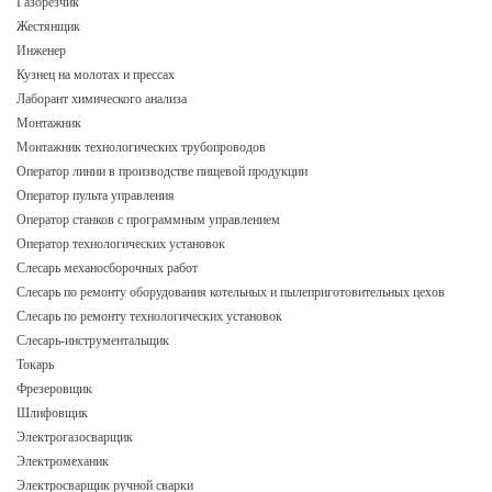
Газорезчик
Жестянщик
Инженер
Кузнец на молотах и прессах
Лаборант химического анализа
Монтажник
Монтажник технологических трубопроводов
Оператор линии в производстве пищевой продукции
Оператор пульта управления
Оператор станков с программным управлением
Оператор технологических установок
Слесарь механосборочных работ
Слесарь по ремонту оборудования котельных и пылеприготовительных цехов
Слесарь по ремонту технологических установок
Слесарь-инструментальщик
Токарь
Фрезеровщик
Шлифовщик
Электрогазосварщик
Электромеханик
Электросварщик ручной сварки