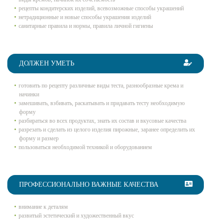
рецепты кондитерских изделий, всевозможные способы украшений
нетрадиционные и новые способы украшения изделий
санитарные правила и нормы, правила личной гигиены
ДОЛЖЕН УМЕТЬ
готовить по рецепту различные виды теста, разнообразные крема и
начинки
замешивать, взбивать, раскатывать и придавать тесту необходимую
форму
разбираться во всех продуктах, знать их состав и вкусовые качества
разрезать и сделать из целого изделия пирожные, заранее определить их
форму и размер
пользоваться необходимой техникой и оборудованием
ПРОФЕССИОНАЛЬНО ВАЖНЫЕ КАЧЕСТВА
внимание к деталям
развитый эстетический и художественный вкус