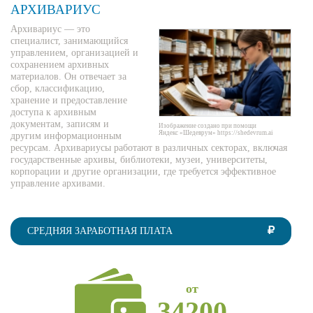
АРХИВАРИУС
Архивариус — это
специалист, занимающийся
управлением, организацией и
сохранением архивных
материалов. Он отвечает за
сбор, классификацию,
хранение и предоставление
доступа к архивным
документам, записям и
Изображение создано при помощи
Яндекс «Шедеврум» https://shedevrum.ai
другим информационным
ресурсам. Архивариусы работают в различных секторах, включая
государственные архивы, библиотеки, музеи, университеты,
корпорации и другие организации, где требуется эффективное
управление архивами.
СРЕДНЯЯ ЗАРАБОТНАЯ ПЛАТА
от
34200