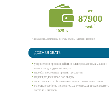
от
87900
*
руб.
2025 г.
*по вакансиям, заявленным в органы службы занятости населения
ДОЛЖЕН ЗНАТЬ
устройство и принцип действия электросварочных машин и
аппаратов для дуговой сварки
способы и основные приемы прихватки
формы раздела швов под сварку
типы разделок и обозначение сварных швов на чертежах
основные свойства применяемых электродов и свариваемог
металла и сплавов