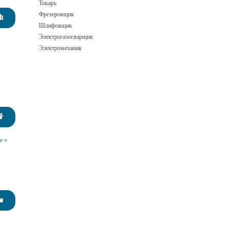
Токарь
Фрезеровщик
Шлифовщик
Электрогазосварщик
Электромеханик
е »