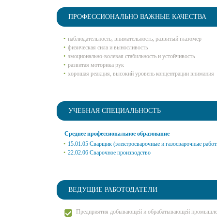
ПРОФЕССИОНАЛЬНО ВАЖНЫЕ КАЧЕСТВА
наблюдательность, внимательность, развитый глазомер
физическая сила и выносливость
эмоционально-волевая стабильность и устойчивость
развитая моторика рук
хорошая реакция, высокий уровень концентрации внимания
УЧЕБНАЯ СПЕЦИАЛЬНОСТЬ
Среднее профессиональное образование
15.01.05 Сварщик (электросварочные и газосварочные работ
22.02.06 Сварочное производство
ВЕДУЩИЕ РАБОТОДАТЕЛИ
Предприятия добывающей и обрабатывающей промышле