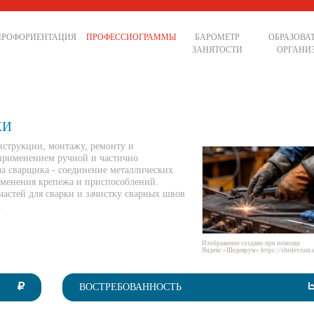
ПРОФОРИЕНТАЦИЯ
ПРОФЕССИОГРАММЫ
БАРОМЕТР
ОБРАЗОВА
ЗАНЯТОСТИ
ОРГАНИ
КИ
струкции, монтажу, ремонту и
 применением ручной и частично
ча сварщика - соединение металлических
именения крепежа и приспособлений.
астей для сварки и зачистку сварных швов
.
Изображение создано при помощи
Яндекс «Шедеврум» https://shedevrum.a
ВОСТРЕБОВАННОСТЬ