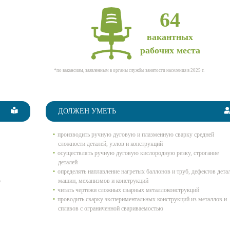
64
вакантных
рабочих места
*по вакансиям, заявленным в органы службы занятости населения в 2025 г.
ДОЛЖЕН УМЕТЬ
производить ручную дуговую и плазменную сварку средней
сложности деталей, узлов и конструкций
осуществлять ручную дуговую кислородную резку, строгание
деталей
определять наплавление нагретых баллонов и труб, дефектов дета
о
машин, механизмов и конструкций
читать чертежи сложных сварных металлоконструкций
проводить сварку экспериментальных конструкций из металлов и
сплавов с ограниченной свариваемостью