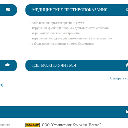
МЕДИЦИНСКИЕ ПРОТИВОПОКАЗАНИЯ
заболевания органов зрения и слуха
нарушение функций опорно - двигательного аппарата
нервно-психические расстройства
нарушения координации движений кистей и пальцев рук
заболевания, связанные с потерей сознания
ГДЕ МОЖНО УЧИТЬСЯ
Смотреть вс
ы)
нности
ООО "Строительная Компания "Вектор"