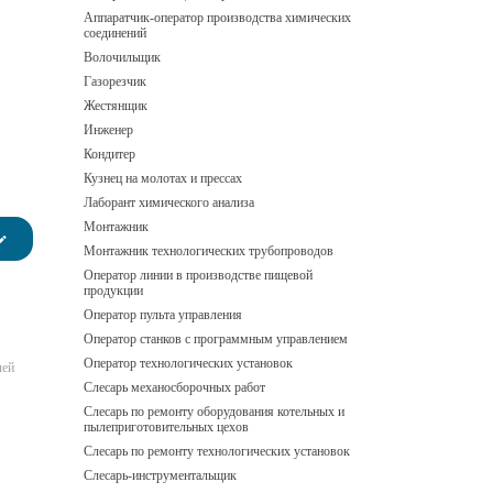
Аппаратчик-оператор производства химических
соединений
Волочильщик
Газорезчик
Жестянщик
Инженер
Кондитер
Кузнец на молотах и прессах
Лаборант химического анализа
Монтажник
Монтажник технологических трубопроводов
Оператор линии в производстве пищевой
продукции
Оператор пульта управления
Оператор станков с программным управлением
Оператор технологических установок
лей
Слесарь механосборочных работ
Слесарь по ремонту оборудования котельных и
пылеприготовительных цехов
Слесарь по ремонту технологических установок
Слесарь-инструментальщик