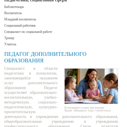
Библиотекарь
Воспитатель
Младший воспитатель
Социальный работник
Специалист по социальной работе
Тренер
Учитель
ПЕДАГОГ ДОПОЛНИТЕЛЬНОГО
ОБРАЗОВАНИЯ
Специалист в области
педагогики и психологии,
занимающийся оказанием
услуг дополнительного
образования. Педагог
осуществляет образовательно-
воспитательную, учебно-
методическую, социально-
педагогическую, культурно-
Изображение создано при помощи
Яндекс «Шедеврум» https://shedevrum.ai
просветительскую
деятельность в учреждениях дополнительного образования,
общеобразовательных учреждениях и учреждениях
профессионального образования. Среди педагогов