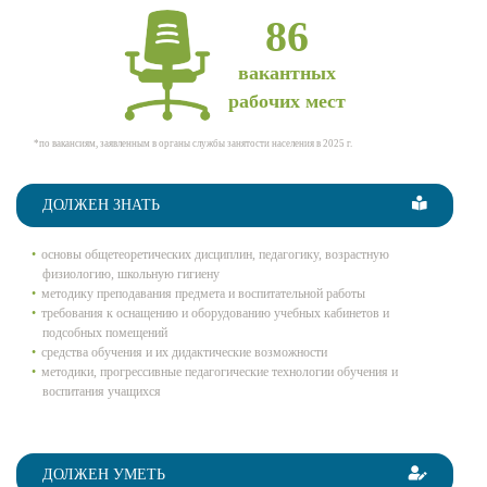
86
вакантных
рабочих мест
*по вакансиям, заявленным в органы службы занятости населения в 2025 г.
ДОЛЖЕН ЗНАТЬ
основы общетеоретических дисциплин, педагогику, возрастную
физиологию, школьную гигиену
методику преподавания предмета и воспитательной работы
требования к оснащению и оборудованию учебных кабинетов и
подсобных помещений
средства обучения и их дидактические возможности
методики, прогрессивные педагогические технологии обучения и
воспитания учащихся
ДОЛЖЕН УМЕТЬ