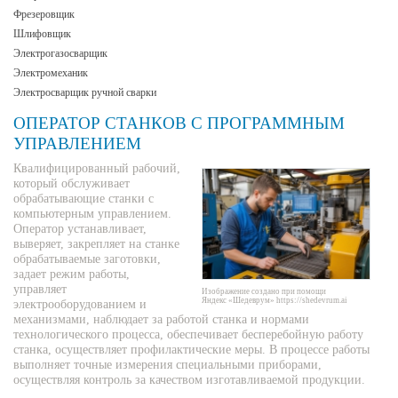
Фрезеровщик
Шлифовщик
Электрогазосварщик
Электромеханик
Электросварщик ручной сварки
ОПЕРАТОР СТАНКОВ С ПРОГРАММНЫМ
УПРАВЛЕНИЕМ
Квалифицированный рабочий,
который обслуживает
обрабатывающие станки с
компьютерным управлением.
Оператор устанавливает,
выверяет, закрепляет на станке
обрабатываемые заготовки,
задает режим работы,
управляет
Изображение создано при помощи
Яндекс «Шедеврум» https://shedevrum.ai
электрооборудованием и
механизмами, наблюдает за работой станка и нормами
технологического процесса, обеспечивает бесперебойную работу
станка, осуществляет профилактические меры. В процессе работы
выполняет точные измерения специальными приборами,
осуществляя контроль за качеством изготавливаемой продукции.