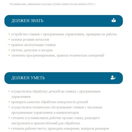
*по вакансиям, заявленным в органы службы занятости населения в 2025 г.
ДОЛЖЕН ЗНАТЬ
устройство станков с программным управлением, принципы их работы
основы резания металлов
правила эксплуатации станков
систему допусков и посадок
элементы программирования, правила технических измерений
ДОЛЖЕН УМЕТЬ
осуществлять обработку деталей на станках с программным
управлением
проверять качество обработки поверхности деталей
осуществлять техническое обслуживание станков с числовым
программным управлением и манипуляторов
готовить и устанавливать рабочие органы станка, режущего
инструмента и приспособлений для обработки
готовить рабочее место; проводить измерение, контроль размеров