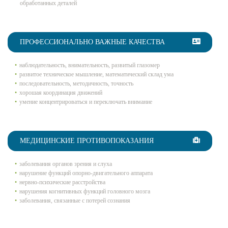
обработанных деталей
ПРОФЕССИОНАЛЬНО ВАЖНЫЕ КАЧЕСТВА
наблюдательность, внимательность, развитый глазомер
развитое техническое мышление, математический склад ума
последовательность, методичность, точность
хорошая координация движений
умение концентрироваться и переключать внимание
МЕДИЦИНСКИЕ ПРОТИВОПОКАЗАНИЯ
заболевания органов зрения и слуха
нарушение функций опорно-двигательного аппарата
нервно-психические расстройства
нарушения когнитивных функций головного мозга
заболевания, связанные с потерей сознания