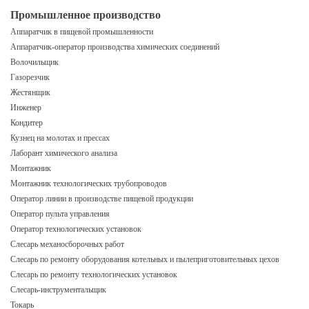
Промышленное производство
Аппаратчик в пищевой промышленности
Аппаратчик-оператор производства химических соединений
Волочильщик
Газорезчик
Жестянщик
Инженер
Кондитер
Кузнец на молотах и прессах
Лаборант химического анализа
Монтажник
Монтажник технологических трубопроводов
Оператор линии в производстве пищевой продукции
Оператор пульта управления
Оператор технологических установок
Слесарь механосборочных работ
Слесарь по ремонту оборудования котельных и пылеприготовительных цехов
Слесарь по ремонту технологических установок
Слесарь-инструментальщик
Токарь