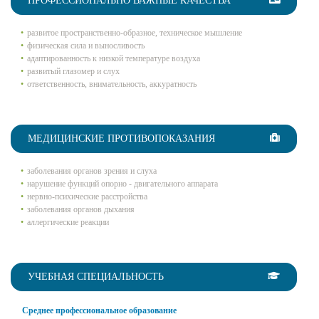
ПРОФЕССИОНАЛЬНО ВАЖНЫЕ КАЧЕСТВА
развитое пространственно-образное, техническое мышление
физическая сила и выносливость
адаптированность к низкой температуре воздуха
развитый глазомер и слух
ответственность, внимательность, аккуратность
МЕДИЦИНСКИЕ ПРОТИВОПОКАЗАНИЯ
заболевания органов зрения и слуха
нарушение функций опорно - двигательного аппарата
нервно-психические расстройства
заболевания органов дыхания
аллергические реакции
УЧЕБНАЯ СПЕЦИАЛЬНОСТЬ
Среднее профессиональное образование