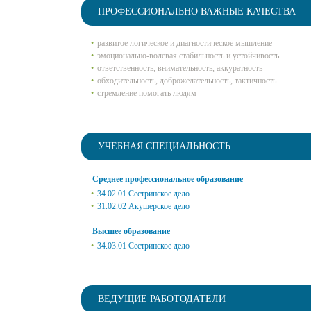
ПРОФЕССИОНАЛЬНО ВАЖНЫЕ КАЧЕСТВА
развитое логическое и диагностическое мышление
эмоционально-волевая стабильность и устойчивость
ответственность, внимательность, аккуратность
обходительность, доброжелательность, тактичность
стремление помогать людям
УЧЕБНАЯ СПЕЦИАЛЬНОСТЬ
Среднее профессиональное образование
34.02.01 Сестринское дело
31.02.02 Акушерское дело
Высшее образование
34.03.01 Сестринское дело
ВЕДУЩИЕ РАБОТОДАТЕЛИ