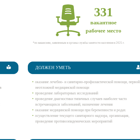
331
вакантное
рабочее место
*по вакансиям, заявленным в органы службы занятости населения в 2025 г.
ДОЛЖЕН УМЕТЬ
оказание лечебно- и санитарно-профилактической помощи, первой
в
неотложной медицинской помощи
проведение лабораторных исследований
проведение диагностики типичных случаев наиболее часто
я
встречающихся заболеваний, назначение лечения
оказание медицинской помощи при беременности и родах
осуществление текущего санитарного надзора, организация,
проведение противоэпидемических мероприятий