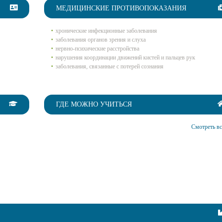
МЕДИЦИНСКИЕ ПРОТИВОПОКАЗАНИЯ
хронические инфекционные заболевания
заболевания органов зрения и слуха
нервно-психические расстройства
нарушения координации движений кистей и пальцев рук
заболевания, связанные с потерей сознания
ГДЕ МОЖНО УЧИТЬСЯ
Смотреть вс