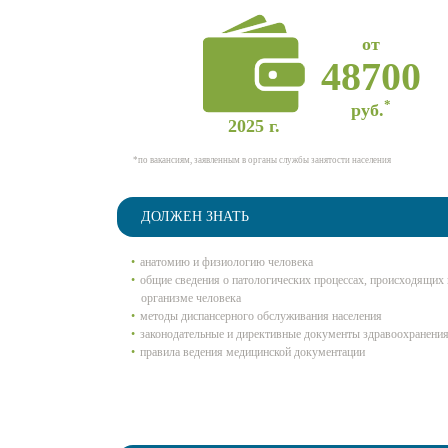
от
48700
*
руб.
2025 г.
*по вакансиям, заявленным в органы службы занятости населения
ДОЛЖЕН ЗНАТЬ
анатомию и физиологию человека
общие сведения о патологических процессах, происходящих 
организме человека
методы диспансерного обслуживания населения
законодательные и директивные документы здравоохранени
правила ведения медицинской документации