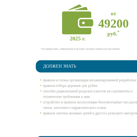
от
49200
*
руб.
2025 г.
*по вакансиям, заявленным в органы службы занятости населения
ДОЛЖЕН ЗНАТЬ
правила и схемы организации механизированной разработки 
правила отбора деревьев для рубки
способы рациональной разделки хлыстов на сортименты и
технические требования к ним
устройство и правила эксплуатации бензомоторных пил раз
типов, валочного гидравлического клина
правила заточки пильных цепей и другого режущего инструм