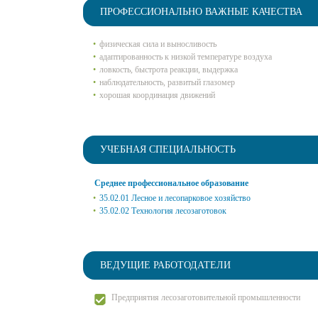
ПРОФЕССИОНАЛЬНО ВАЖНЫЕ КАЧЕСТВА
физическая сила и выносливость
адаптированность к низкой температуре воздуха
ловкость, быстрота реакции, выдержка
наблюдательность, развитый глазомер
хорошая координация движений
УЧЕБНАЯ СПЕЦИАЛЬНОСТЬ
Среднее профессиональное образование
35.02.01 Лесное и лесопарковое хозяйство
35.02.02 Технология лесозаготовок
ВЕДУЩИЕ РАБОТОДАТЕЛИ
Предприятия лесозаготовительной промышленности