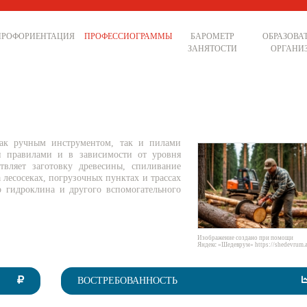
ПРОФОРИЕНТАЦИЯ
ПРОФЕССИОГРАММЫ
БАРОМЕТР
ОБРАЗОВА
ЗАНЯТОСТИ
ОРГАНИ
как ручным инструментом, так и пилами
и правилами и в зависимости от уровня
вляет заготовку древесины, спиливание
лесосеках, погрузочных пунктах и трассах
о гидроклина и другого вспомогательного
Изображение создано при помощи
Яндекс «Шедеврум» https://shedevrum.a
ВОСТРЕБОВАННОСТЬ