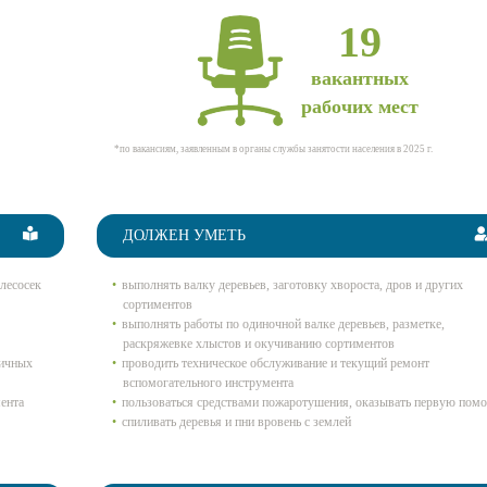
19
вакантных
рабочих мест
*по вакансиям, заявленным в органы службы занятости населения в 2025 г.
ДОЛЖЕН УМЕТЬ
лесосек
выполнять валку деревьев, заготовку хвороста, дров и других
сортиментов
выполнять работы по одиночной валке деревьев, разметке,
раскряжевке хлыстов и окучиванию сортиментов
личных
проводить техническое обслуживание и текущий ремонт
вспомогательного инструмента
ента
пользоваться средствами пожаротушения, оказывать первую пом
спиливать деревья и пни вровень с землей